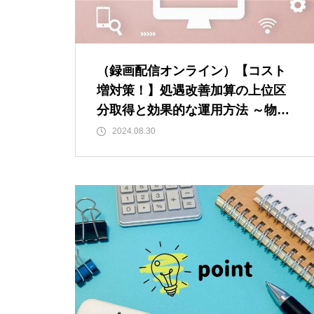
（録画配信オンライン）【コスト
増対策！】処遇改善加算の上位区
分取得と効果的な運用方法 ～物価
高騰に対応する事業計画と管理ポ
2024.08.30
イントとは！？～