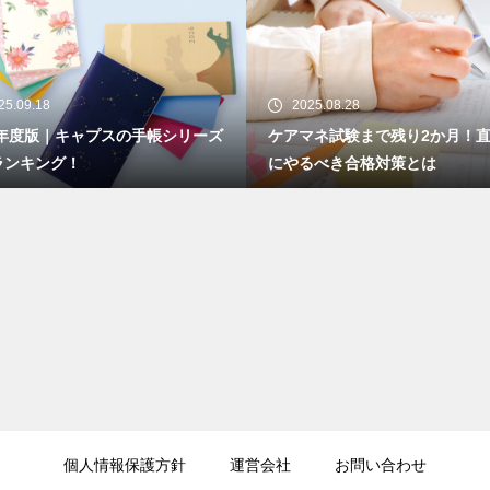
25.08.28
2025.08.27
マネ試験まで残り2か月！直前期
パーキンソン病の訪問看護は医
るべき合格対策とは
険？介護保険？助成制度につい
説
個人情報保護方針
運営会社
お問い合わせ