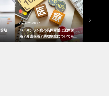
2025.08.27
2025.07.24
療保
ケアマネさんにおすすめの本2025最新
看護師の転職
ても解
版｜今年これだけは読みたい5選
勤務がツライ