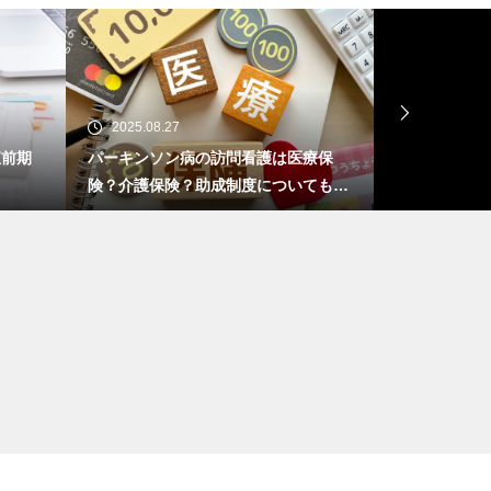
2025.08.27
2025.0
は医療保
ケアマネさんにおすすめの本2025最新
看護師の
ついても解
版｜今年これだけは読みたい5選
勤務がツ