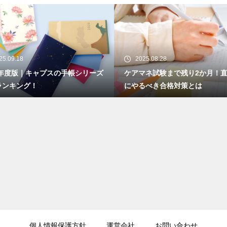
2025.08.28
2025.08.27
アマネ試験まで残り2か月！直前期
パーキンソン病の訪問看護
やるべき合格対策とは
険？介護保険？助成制度に
説
個人情報保護方針
運営会社
お問い合わせ