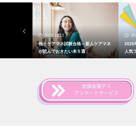
2025.09.18
格～新人ケアマネ
2026年度版｜キャプスの手帳シリーズ
ケ
５選
人気ランキング！
に