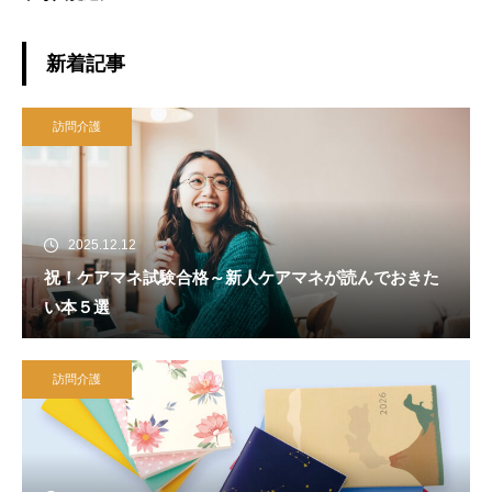
新着記事
訪問介護
2025.12.12
祝！ケアマネ試験合格～新人ケアマネが読んでおきた
い本５選
訪問介護