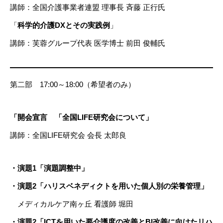
講師：全国介護事業者連盟 理事長 斉藤 正行氏
「
科学的介護DXとその実践例
」
講師：芙蓉グループ代表 医学博士 前田 俊輔氏
第二部 17:00～18:00（希望者のみ）
「
開会宣言 「全国LIFE研究会について」
講師：全国LIFE研究会 会長 太郎良
・演題1「演題調整中」
・演題2「ハリスベネディクトを用いた個人別の栄養管理」
メディカルケア南ヶ丘 看護師 堀田
・演題2「ICTを用いた要介護度の改善とBI改善に向けたリハ