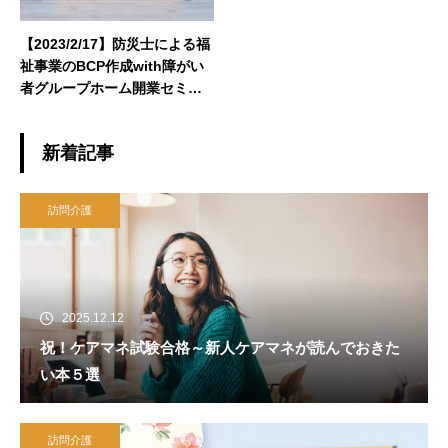
【2023/2/17】防災士による福
祉事業のBCP作成with障がい
者グループホーム開業セミナ
ー
新着記事
訪問介護
2025.12.12
祝！ケアマネ試験合格～新人ケアマネが読んでおきた
い本５選
訪問介護