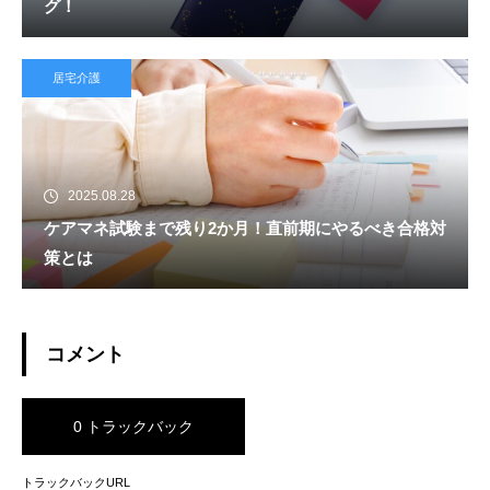
グ！
居宅介護
2025.08.28
ケアマネ試験まで残り2か月！直前期にやるべき合格対
策とは
コメント
0 トラックバック
トラックバックURL