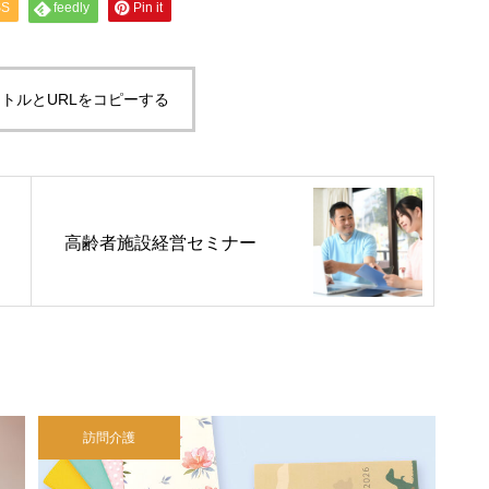
SS
feedly
Pin it
トルとURLをコピーする
高齢者施設経営セミナー
訪問介護