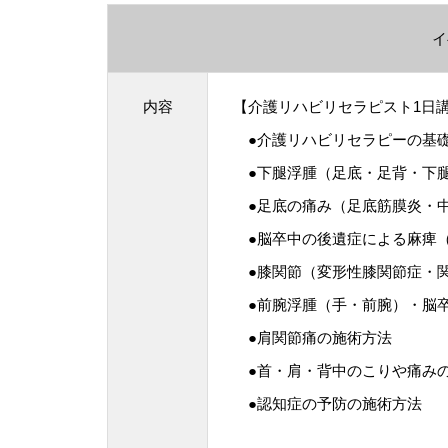
イ
内容
【介護リハビリセラピスト1日
●介護リハビリセラピーの基
●下腿浮腫（足底・足背・下腿
●足底の痛み（足底筋膜炎・中
●脳卒中の後遺症による麻痺（
●膝関節（変形性膝関節症・
●前腕浮腫（手・前腕）・脳卒
●肩関節痛の施術方法
●首・肩・背中のこりや痛み
●認知症の予防の施術方法