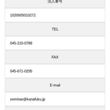
法人番号
1020005010272
TEL
045-210-0788
FAX
045-671-0295
E-mail
seminar@kanafuku.jp