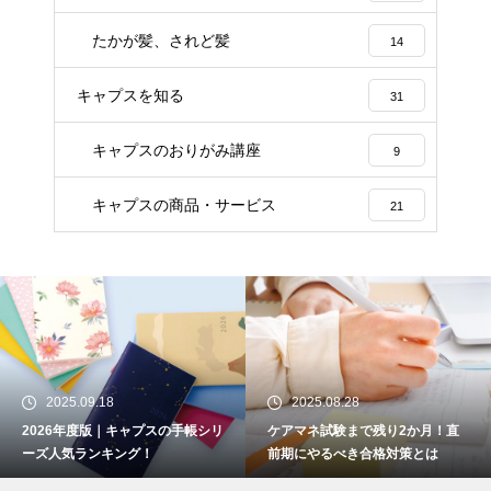
たかが髪、されど髪
14
キャプスを知る
31
キャプスのおりがみ講座
9
キャプスの商品・サービス
21
2025.09.18
2025.08.28
2026年度版｜キャプスの手帳シリ
ケアマネ試験まで残り2か月！直
ーズ人気ランキング！
前期にやるべき合格対策とは