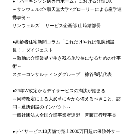
●「パーキンソン病専門ホーム」における介護DX
～サンウェルズ×順天堂大学×グローリーによる産学連
携事例～
サンウェルズ サービス企画部 山﨑結部長
●高齢者住宅新聞コラム「これだけやれば敏腕施設
長！」ダイジェスト
～激動の介護業界で生き残る施設長になるための仕事
術～
スターコンサルティンググループ 糠谷和弘代表
●24年W改定からデイサービスの淘汰が始まる
～同時改定による大変革に今から備えるべきこと。訪
問＋通所創設のインパクト～
一般社団法人全国介護事業者連盟 斉藤正行理事長
●デイサービス19店舗で売上2000万円超の保険外サー