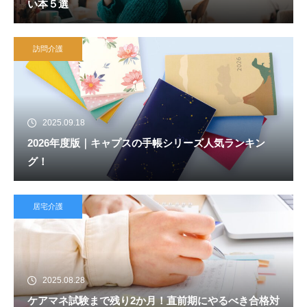
い本５選
訪問介護
2025.09.18
2026年度版｜キャプスの手帳シリーズ人気ランキン
グ！
居宅介護
2025.08.28
ケアマネ試験まで残り2か月！直前期にやるべき合格対