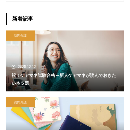
新着記事
訪問介護
2025.12.12
祝！ケアマネ試験合格～新人ケアマネが読んでおきた
い本５選
訪問介護