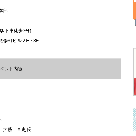
阪本部
駅下車徒歩3分)
桑道修町ビル２F・3F
ベント内容
～
 大藪 直史 氏