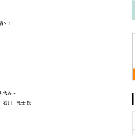
消？！
も含み～
 石川 敦士 氏