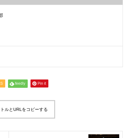
部
SS
feedly
Pin it
トルとURLをコピーする