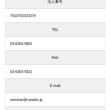
法人番号
7010701023374
TEL
03-6303-9801
FAX
03-6303-9321
E-mail
seminar@caretex.jp