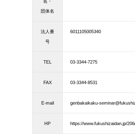
名・
団体名
法人番
6011105005340
号
TEL
03-3344-7275
FAX
03-3344-8531
E-mail
genbakaikaku-seminar@fukushiz
HP
https://www.fukushizaidan.jp/20