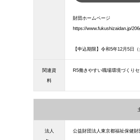
財団ホームページ
https://www.fukushizaidan.jp/20
【申込期限】令和5年12月5日
関連資
R5働きやすい職場環境づくりセミ
料
法人
公益財団法人東京都福祉保健財