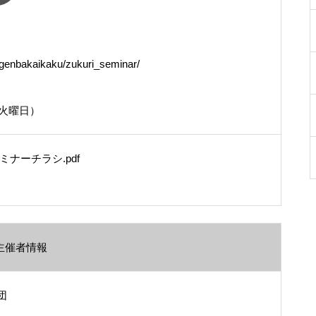
6genbakaikaku/zukuri_seminar/
（火曜日）
ナーチラシ.pdf
主催者情報
団