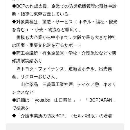
◆BCPの作成支援、企業での防災危機管理の研修や診
断・指導に東奔西走している。
◆対象業種は、製造・サービス（ ホテル・福祉・観光
を含む ）・小売・物流など幅広く、
規模も大企業から中小まで．大阪で最も大きな神社
の国宝・重要文化財を守るサポート
◆商工会議所・有名企業※・学校・介護施設などで研
修講演実績あり
※トヨタ・ファイナンス、道頓堀ホテル、出光興
産、リクローおじさん、
山仁薬品 三菱重工業神戸、デイケア憩、ネオリ
ンクスなど
◆詳細は「 youtube 山口泰信 」 ・ 「 BCPJAPAN 」
で検索を
◆「介護事業所の防災BCP」（セルバ出版）の著者