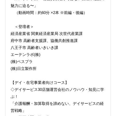
魅力に迫る〜」
（動画時間：約60分 ×2本 ※前編・後編）
＜登壇者＞
経済産業省 関東経済産業局 次世代産業課
府中市 高齢者支援課、協働共創推進課
八王子市 高齢者いきいき課
エーテンラボ(株)
(株)ベスプラ
(株)日立製作所
【デイ・在宅事業者向けコース】
◇デイサービス30店舗運営会社のノウハウ・知見に学
ぶ！
「介護報酬・加算取得を諦めない、デイサービスの経
営戦略」