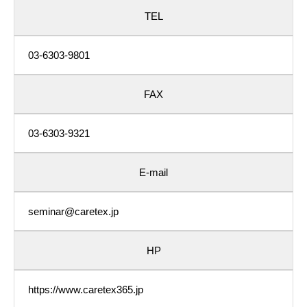
TEL
03-6303-9801
FAX
03-6303-9321
E-mail
seminar@caretex.jp
HP
https://www.caretex365.jp