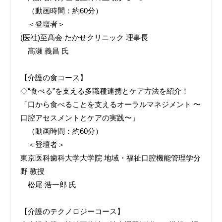
（動画時間：約60分）
＜登壇者＞
(医社)至髙会 たかせクリニック 理事長
髙瀬 義昌 氏
【介護の食コース】
◇“食べる”を支える多職種連携とケア方法を紹介！
「口から食べることを支えるオーラルマネジメント 〜
口腔アセスメントとケアの実践〜」
（動画時間：約60分）
＜登壇者＞
東京医科歯科大学大学院 地域・福祉口腔機能管理学分
野 教授
松尾 浩一郎 氏
【介護のテクノロジーコース】