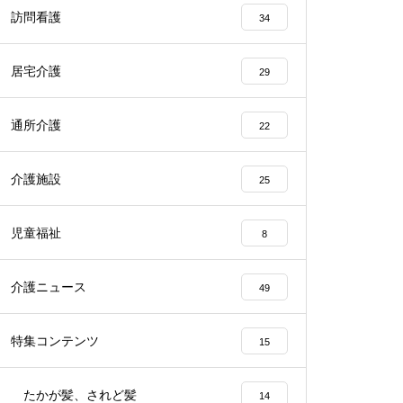
訪問看護
34
居宅介護
29
通所介護
22
介護施設
25
児童福祉
8
介護ニュース
49
特集コンテンツ
15
たかが髪、されど髪
14