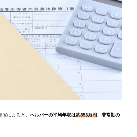
働省
によると、
ヘルパーの平均年収は
約353万円
、
非常勤の