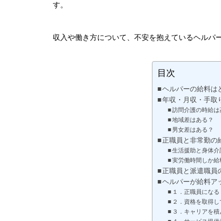
す
収入や働き方について、不安を抱えているヘルパ
目次
ヘルパーの給料は
年収・月収・手取
訪問介護の時給は
地域差はある？
男女差はある？
正職員と非常勤の
生活援助と身体介
実労働時間しか給
正職員と派遣職員
ヘルパーが給料ア
１．正職員になる
２．資格を取得し
３．キャリアを積