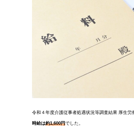
令和４年度介護従事者処遇状況等調査結果 厚生労
時給は
約1,600円
でした。