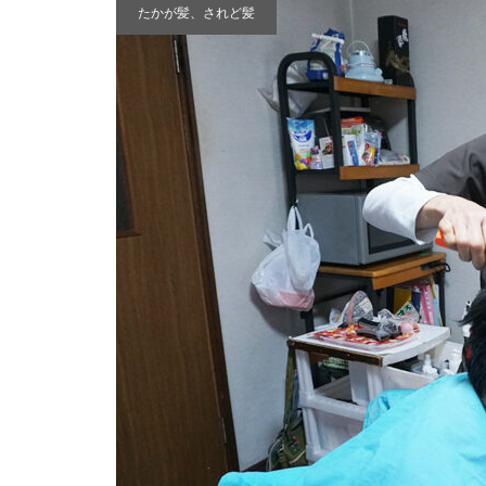
たかが髪、されど髪