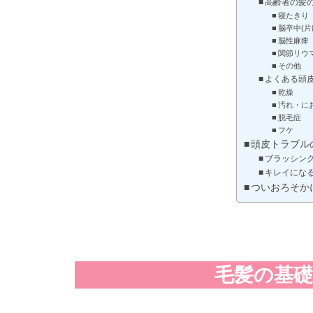
高齢者の髪
寝たきり
脳卒中(片
脳性麻痺
関節リウ
その他
よくある頭
乾燥
汚れ・に
脱毛症
フケ
頭皮トラブル
ブラッシン
キレイにな
ついおろそか
毛髪の基