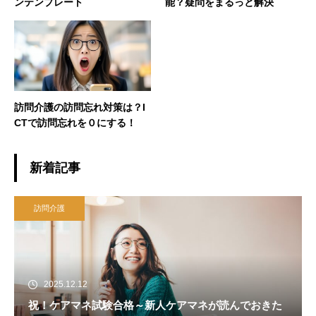
ンテンプレート
能？疑問をまるっと解決
訪問介護の訪問忘れ対策は？I
CTで訪問忘れを０にする！
新着記事
訪問介護
2025.12.12
祝！ケアマネ試験合格～新人ケアマネが読んでおきた