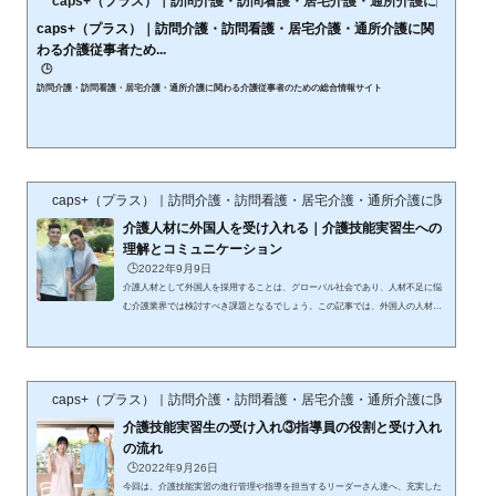
caps+（プラス）｜訪問介護・訪問看護・居宅介護・通所介護に関わる
caps+（プラス）｜訪問介護・訪問看護・居宅介護・通所介護に関
わる介護従事者ため...
🕒️
訪問介護・訪問看護・居宅介護・通所介護に関わる介護従事者のための総合情報サイト
caps+（プラス）｜訪問介護・訪問看護・居宅介護・通所介護に関わる介
介護人材に外国人を受け入れる｜介護技能実習生への
理解とコミュニケーション
🕒️2022年9月9日
介護人材として外国人を採用することは、グローバル社会であり、人材不足に悩
む介護業界では検討すべき課題となるでしょう。この記事では、外国人の人材と
して介護技能実習生の受け入れを検討・決定した場合に、スムーズに実習を行う
ための実習生への理解とコミュニケーション法についてまとめています。実習生
自身の持つ不安や期待、受け入れる側の職員も同じように持つ不安や期待。ひと
つでも多くの実習が充実できるよう、事例を交えながらお伝えします。介護人材
caps+（プラス）｜訪問介護・訪問看護・居宅介護・通所介護に関わる介
として外国人介護技能実習生を受け入れる介護技能実習制度は1993年に...
介護技能実習生の受け入れ③指導員の役割と受け入れ
の流れ
🕒️2022年9月26日
今回は、介護技能実習の進行管理や指導を担当するリーダーさん達へ、充実した