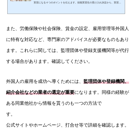
実習になる４つのポイントを伝えます。技能実習生の受け入れ決定から、実習
中、振り返りまで、時系列で説明します。受け入れ側の職員さんたちに対する準
備や心構え、実習中の留意点なども含めています。具体的に、どのように進めて
行けばよいかが分かると、一気に皆の不安が減りますよ。介護技能実習生の受入
れが決まったらやるべきこと介護技能実習生の受け入れが決まったら、以下のこ
また、労働保険や社会保険、賃金の設定、雇用管理等外国人
とを実践していきましょう。受入れ前のミーティングまずは、実習責任者...
に特有な対応など、専門家のアドバイスが必要なものもあり
ます。これらに関しては、監理団体や登録支援機関等が代行
する場合があります。確認してください。
外国人の雇用を成功へ導くためには、
監理団体や登録機関、
紹介会社などの業者の選定が重要
になります。同様の経験が
ある同業他社から情報を貰うのも一つの方法で
す
公式サイトやホームページ、打合せ等で詳細を確認します。