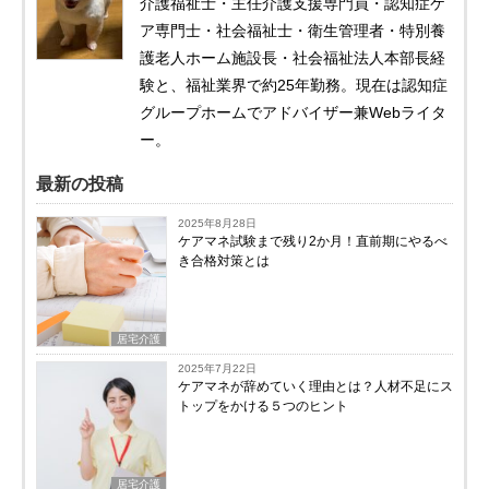
介護福祉士・主任介護支援専門員・認知症ケ
ア専門士・社会福祉士・衛生管理者・特別養
護老人ホーム施設長・社会福祉法人本部長経
験と、福祉業界で約25年勤務。現在は認知症
グループホームでアドバイザー兼Webライタ
ー。
最新の投稿
2025年8月28日
ケアマネ試験まで残り2か月！直前期にやるべ
き合格対策とは
居宅介護
2025年7月22日
ケアマネが辞めていく理由とは？人材不足にス
トップをかける５つのヒント
居宅介護