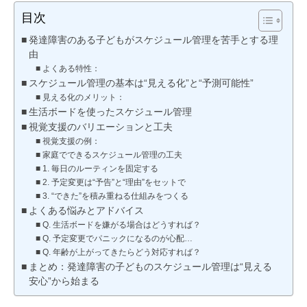
目次
発達障害のある子どもがスケジュール管理を苦手とする理
由
よくある特性：
スケジュール管理の基本は“見える化”と“予測可能性”
見える化のメリット：
生活ボードを使ったスケジュール管理
視覚支援のバリエーションと工夫
視覚支援の例：
家庭でできるスケジュール管理の工夫
1. 毎日のルーティンを固定する
2. 予定変更は“予告”と“理由”をセットで
3. “できた”を積み重ねる仕組みをつくる
よくある悩みとアドバイス
Q. 生活ボードを嫌がる場合はどうすれば？
Q. 予定変更でパニックになるのが心配…
Q. 年齢が上がってきたらどう対応すれば？
まとめ：発達障害の子どものスケジュール管理は“見える
安心”から始まる